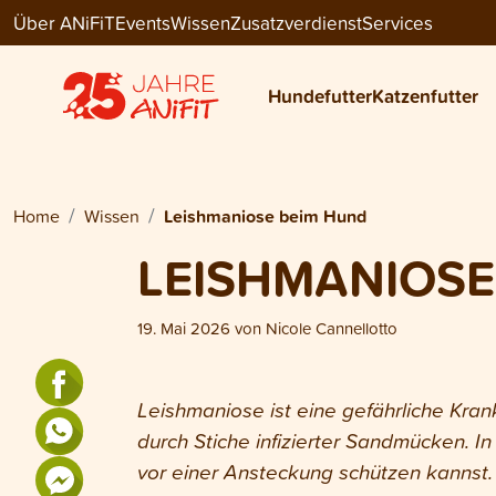
Über ANiFiT
Events
Wissen
Zusatzverdienst
Services
Hundefutter
Katzenfutter
Home
Wissen
Leishmaniose beim Hund
LEISHMANIOSE
19. Mai 2026
von
Nicole Cannellotto
Leishmaniose ist eine gefährliche Kran
durch Stiche infizierter Sandmücken. I
vor einer Ansteckung schützen kannst.