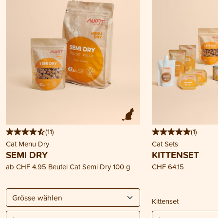
(
11
)
(
1
)
Cat Menu Dry
Cat Sets
SEMI DRY
KITTENSET
ab
CHF 4.95
Beutel Cat Semi Dry 100 g
CHF 64.15
Kittenset