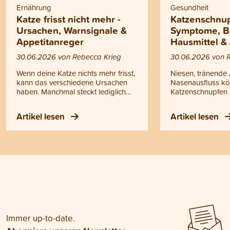
Ernährung
Gesundheit
Katze frisst nicht mehr -
Katzenschnup
Ursachen, Warnsignale &
Symptome, B
Appetitanreger
Hausmittel &
30.06.2026 von Rebecca Krieg
30.06.2026 von 
Wenn deine Katze nichts mehr frisst,
Niesen, tränende
kann das verschiedene Ursachen
Nasenausfluss kö
haben. Manchmal steckt lediglich
Katzenschnupfen 
eine vorübergehende Laune
handelt es sich ni
dahinter, manchmal können aber
einfache Erkältun
Artikel lesen
Artikel lesen
auch gesundheitliche Probleme die
ansteckende Erk
Ursache sein. Doch wann helfen
oberen Atemwege
einfache Tricks oder ein
Katzenschnupfen k
Appetitanreger für Katzen und wann
Kitten, ältere Kat
solltest du zum Tierarzt gehen?
geschwächte Tiere
Antworten auf diese Fragen findest
werden. Bei Fieber
du in diesem Blogartikel.
Ausfluss, Atempr
Appetitlosigkeit o
Mattigkeit sollte d
untersucht werde
Immer up-to-date.