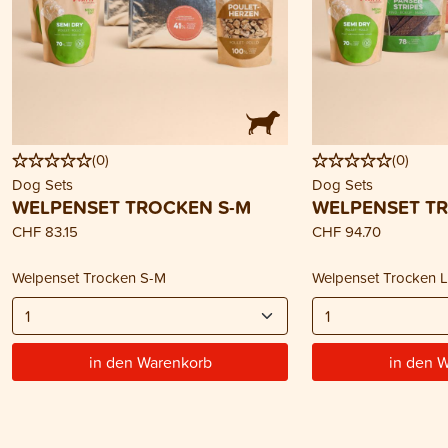
(
0
)
(
0
)
Dog Sets
Dog Sets
WELPENSET TROCKEN S-M
WELPENSET TR
CHF 83.15
CHF 94.70
Welpenset Trocken S-M
Welpenset Trocken 
in den Warenkorb
in den 