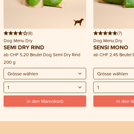
(
8
)
(
7
)
Dog Menu Dry
Dog Menu Dry
SEMI DRY RIND
SENSI MONO
ab
CHF 5.20
Beutel Dog Semi Dry Rind
ab
CHF 2.45
Beutel
200 g
in den Warenkorb
in den 