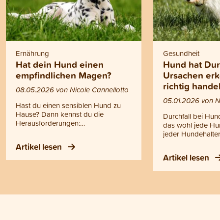
Ernährung
Gesundheit
Hat dein Hund einen
Hund hat Dur
empfindlichen Magen?
Ursachen er
richtig hande
08.05.2026 von Nicole Cannellotto
05.01.2026 von N
Hast du einen sensiblen Hund zu
Hause? Dann kennst du die
Durchfall bei Hun
Herausforderungen:
das wohl jede Hu
Verdauungsprobleme, Juckreiz,
jeder Hundehalter
Unverträglichkeiten oder ein Magen,
Aber kennst du a
Artikel lesen
der schnell aus dem Gleichgewicht
und weisst, was 
Artikel lesen
gerät. Genau hier setzt sensitives
kannst? Durchfall 
Hundefutter an. Doch was bedeutet
verschiedene Urs
dieser Begriff eigentlich genau? Und
von harmlosen
wie findest du das richtige Futter für
Verdauungsstörun
deinen Hund?
ernsthaften Erkra
In diesem Blogarti
welche die häufi