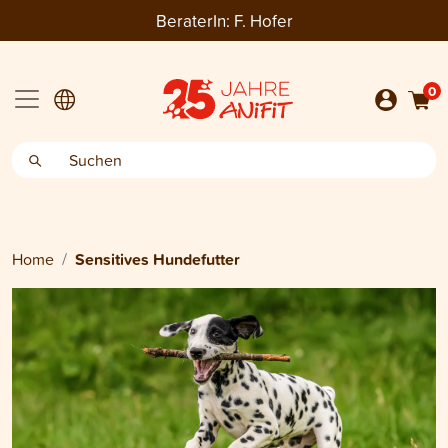
BeraterIn:
F. Hofer
0
Home
Sensitives Hundefutter