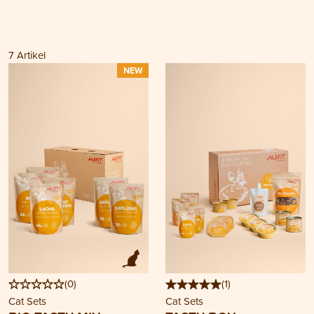
7
Artikel
NEW
(
0
)
(
1
)
Cat Sets
Cat Sets