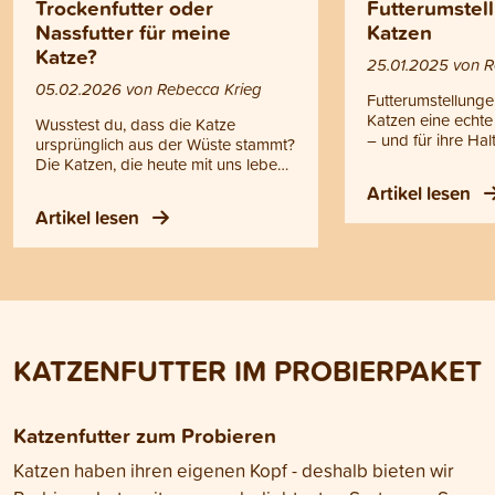
Trockenfutter oder
Futterumstel
Nassfutter für meine
Katzen
Katze?
25.01.2025 von R
05.02.2026 von Rebecca Krieg
Futterumstellungen
Katzen eine echt
Wusstest du, dass die Katze
– und für ihre Hal
ursprünglich aus der Wüste stammt?
Geduldsspiel. Ob
Die Katzen, die heute mit uns leben,
Mäkeligkeit oder
sind genetisch immer noch sehr eng
Artikel lesen
beim Fressen hab
mit ihrer wilden Vorfahrin, der
Artikel lesen
eigenen Kopf. Zud
Felbkatze (Felis silvestris lybica),
Feinschmecker u
verwandt. Dieses Wissen hilft, die
individuelle Vorl
Ernährungsbedürfnisse deines
ihr Futter geht. 
Stubentigers besser zu verstehen
Stubentiger die 
und zu entscheiden, ob
lieben, bevorzuge
Trockenfutter oder Nassfutter für
gleiche Futter. In
deine Katze geeigneter ist. In
erfährst du, wie d
KATZENFUTTER IM PROBIERPAKET
diesem Blogartikel erfährst du,
Futterumstellung Sc
worauf es bei der artgerechten
meisterst und dab
Fütterung deiner Katze ankommt
und das Wohlbefi
und welche Futterform ihren
Katzenfutter zum Probieren
unterstützt.
natürlichen Bedürfnissen am
nächsten kommt.
Katzen haben ihren eigenen Kopf - deshalb bieten wir